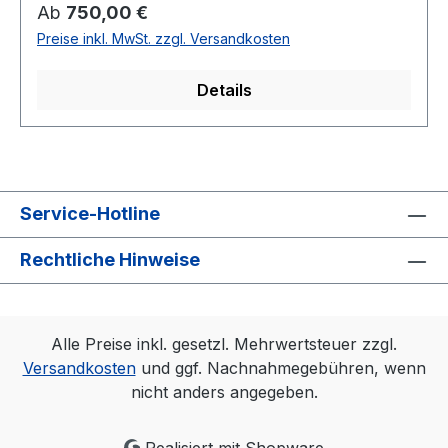
eirmod tempor invidunt ut labore et dolore
Regulärer Preis:
Ab
750,00 €
magna aliquyam erat, sed diam voluptua. At vero
Preise inkl. MwSt. zzgl. Versandkosten
eos et accusam et justo duo dolores et ea
rebum. Stet clita kasd gubergren, no sea
Details
takimata sanctus est Lorem ipsum dolor sit amet.
Service-Hotline
Rechtliche Hinweise
Alle Preise inkl. gesetzl. Mehrwertsteuer zzgl.
Versandkosten
und ggf. Nachnahmegebühren, wenn
nicht anders angegeben.