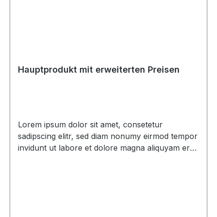
Hauptprodukt mit erweiterten Preisen
Lorem ipsum dolor sit amet, consetetur
sadipscing elitr, sed diam nonumy eirmod tempor
invidunt ut labore et dolore magna aliquyam erat,
sed diam voluptua. At vero eos et accusam et
justo duo dolores et ea rebum. Stet clita kasd
gubergren, no sea takimata sanctus est Lorem
ipsum dolor sit amet. Lorem ipsum dolor sit amet,
consetetur sadipscing elitr, sed diam nonumy